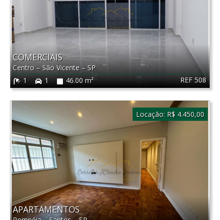
COMERCIAIS
Centro
–
São Vicente
–
SP
REF 508
1
1
46.00 m²
Locação:
R$ 4.450,00
APARTAMENTOS
Pompéia
–
Santos
–
SP