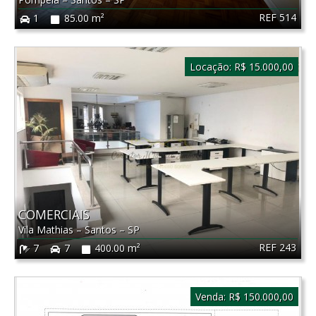
REF 514
1
85.00 m²
Locação:
R$ 15.000,00
COMERCIAIS
Vila Mathias
–
Santos
–
SP
REF 243
7
7
400.00 m²
Venda:
R$ 150.000,00