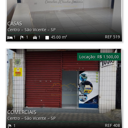
CASAS
Centro
–
São Vicente
–
SP
REF 519
1
1
1
45.00 m²
Locação:
R$ 1.500,00
COMERCIAIS
Centro
–
São Vicente
–
SP
REF 408
1