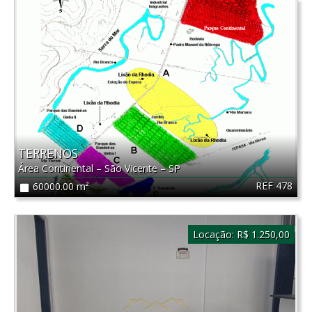
TERRENOS
Área Continental
–
São Vicente
–
SP
REF 478
60000.00 m²
Locação:
R$ 1.250,00