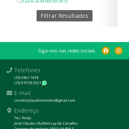
A partir de R$ 900.001,00 (7)
Filtrar Resultados
Siga-nos nas redes sociais
Telefones
(13) 3461-7418
(13) 9 9139-3521
WhatsApp
E-mail
corretorjclaudioimoveis@gmail.com
Endereço
Tec. Resp:
José Cláudio Olufémi Lay de Carvalho
Corretor de Imóveis CRECI 94.856-F