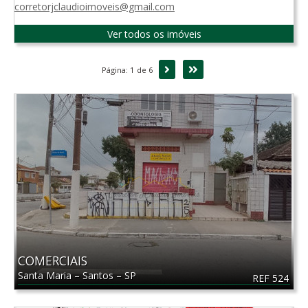
corretorjclaudioimoveis@gmail.com
Ver todos os imóveis
Próxima
Última
Página: 1 de 6
COMERCIAIS
Santa Maria
–
Santos
–
SP
REF 524