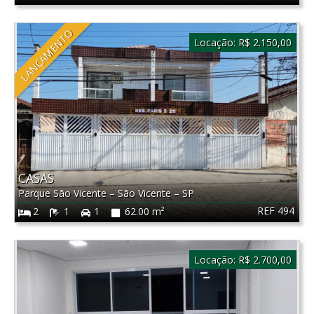
LANÇAMENTO
Locação:
R$ 2.150,00
CASAS
Parque São Vicente
–
São Vicente
–
SP
REF 494
2
1
1
62.00 m²
Locação:
R$ 2.700,00