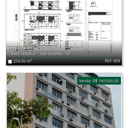
TERRENOS
Cidade Náutica
–
São Vicente
–
SP
REF 458
250.00 m²
Venda:
R$ 160.000,00