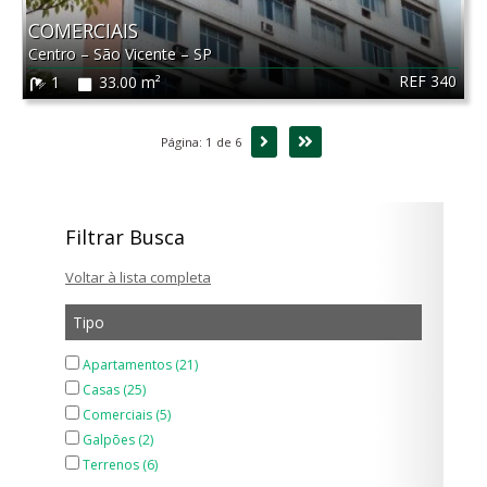
COMERCIAIS
Centro
–
São Vicente
–
SP
REF 340
1
33.00 m²
Próxima
Última
Página: 1 de 6
Filtrar Busca
Voltar à lista completa
Tipo
Apartamentos (21)
Casas (25)
Comerciais (5)
Galpões (2)
Terrenos (6)