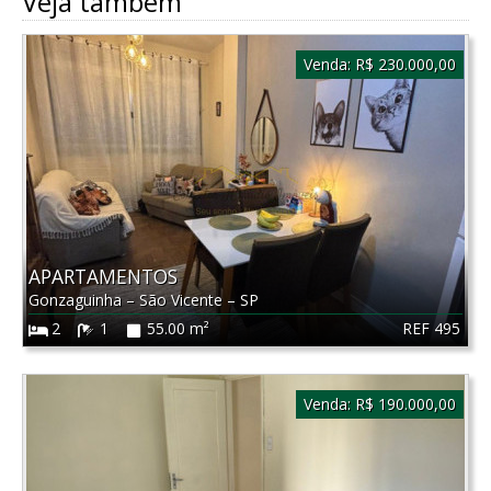
Veja também
Venda:
R$ 230.000,00
APARTAMENTOS
Gonzaguinha
–
São Vicente
–
SP
REF 495
2
1
55.00 m²
Venda:
R$ 190.000,00