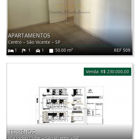
APARTAMENTOS
Centro
–
São Vicente
–
SP
REF 509
1
1
1
50.00 m²
Venda:
R$ 230.000,00
TERRENOS
Vila Jockei Clube
–
São Vicente
–
SP