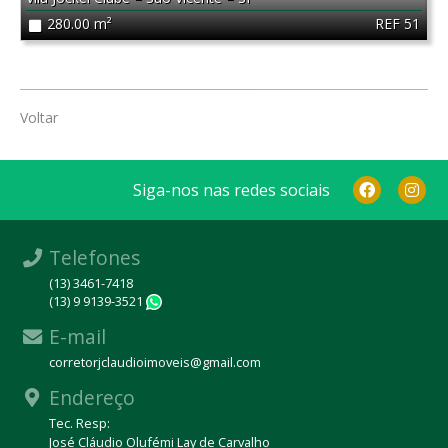
REF 51
280.00 m²
Voltar
Siga-nos nas redes sociais
Telefones
(13) 3461-7418
(13) 9 9139-3521
WhatsApp
E-mail
corretorjclaudioimoveis@gmail.com
Endereço
Tec. Resp:
José Cláudio Olufémi Lay de Carvalho