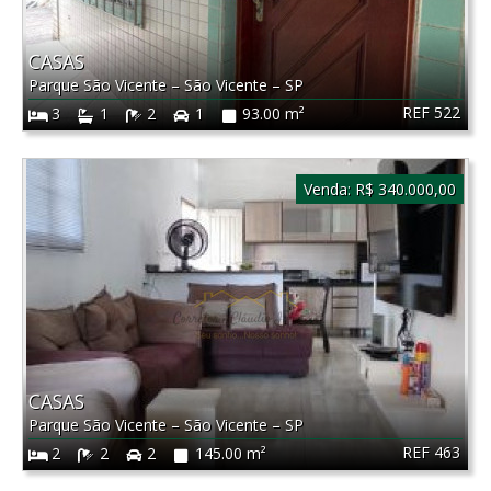
CASAS
Parque São Vicente
–
São Vicente
–
SP
REF 522
3
1
2
1
93.00 m²
Venda:
R$ 340.000,00
CASAS
Parque São Vicente
–
São Vicente
–
SP
REF 463
2
2
2
145.00 m²