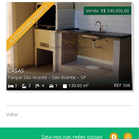
ACEITA FINANCIAMENTO
Venda:
R$ 340.000,00
CASAS
Parque São Vicente
–
São Vicente
–
SP
REF 506
3
3
4
1
130.00 m²
Voltar
Siga-nos nas redes sociais