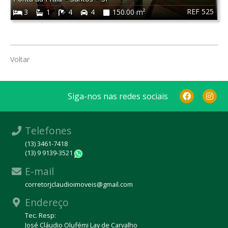
REF 525
3
1
4
4
150.00 m²
Voltar
Siga-nos nas redes sociais
Telefones
(13) 3461-7418
(13) 9 9139-3521
WhatsApp
E-mail
corretorjclaudioimoveis@gmail.com
Endereço
Tec. Resp:
José Cláudio Olufémi Lay de Carvalho