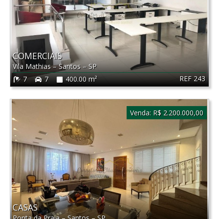
COMERCIAIS
Vila Mathias
–
Santos
–
SP
REF 243
7
7
400.00 m²
Venda:
R$ 2.200.000,00
CASAS
Ponta da Praia
–
Santos
–
SP