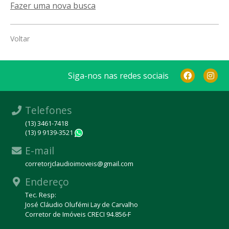
Fazer uma nova busca
Voltar
Siga-nos nas redes sociais
Telefones
(13) 3461-7418
(13) 9 9139-3521
WhatsApp
E-mail
corretorjclaudioimoveis@gmail.com
Endereço
Tec. Resp:
José Cláudio Olufémi Lay de Carvalho
Corretor de Imóveis CRECI 94.856-F