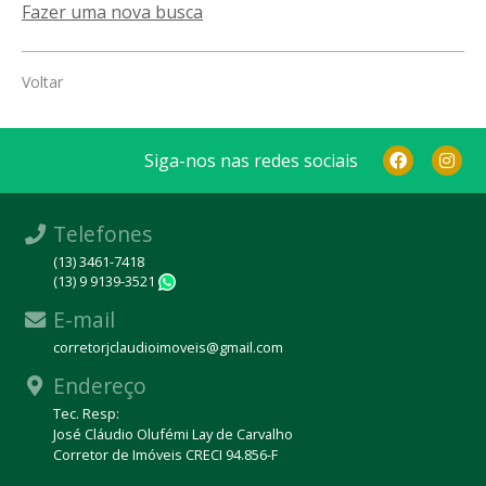
Fazer uma nova busca
Voltar
Siga-nos nas redes sociais
Telefones
(13) 3461-7418
(13) 9 9139-3521
WhatsApp
E-mail
corretorjclaudioimoveis@gmail.com
Endereço
Tec. Resp:
José Cláudio Olufémi Lay de Carvalho
Corretor de Imóveis CRECI 94.856-F