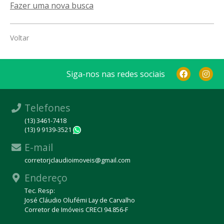
Fazer uma nova busca
Voltar
Siga-nos nas redes sociais
Telefones
(13) 3461-7418
(13) 9 9139-3521
WhatsApp
E-mail
corretorjclaudioimoveis@gmail.com
Endereço
Tec. Resp:
José Cláudio Olufémi Lay de Carvalho
Corretor de Imóveis CRECI 94.856-F