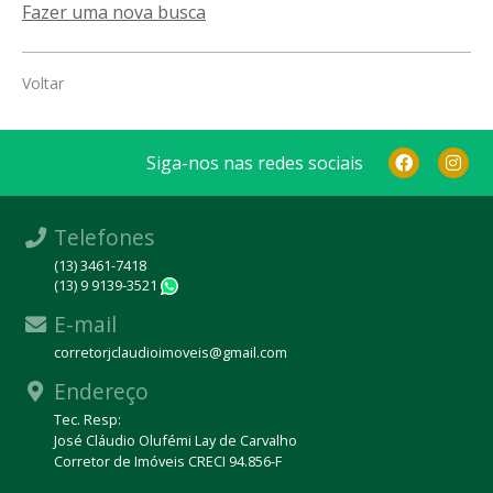
Fazer uma nova busca
Voltar
Siga-nos nas redes sociais
Telefones
(13) 3461-7418
(13) 9 9139-3521
WhatsApp
E-mail
corretorjclaudioimoveis@gmail.com
Endereço
Tec. Resp:
José Cláudio Olufémi Lay de Carvalho
Corretor de Imóveis CRECI 94.856-F