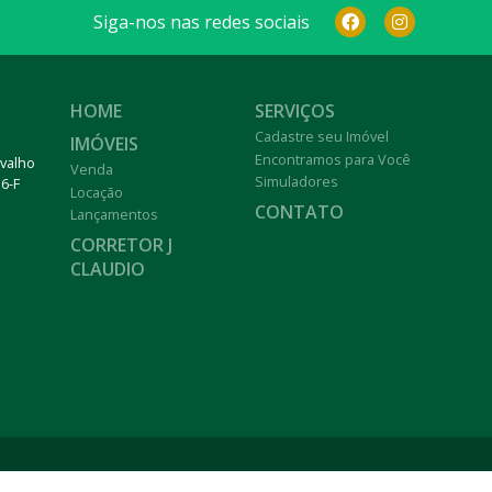
Siga-nos nas redes sociais
HOME
SERVIÇOS
Cadastre seu Imóvel
IMÓVEIS
Encontramos para Você
rvalho
Venda
Simuladores
6-F
Locação
CONTATO
Lançamentos
CORRETOR J
CLAUDIO